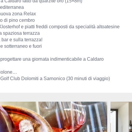
l a Caldaro fatto da quarzite oro (15×8m)
editerranea
 nuova zona Relax
no di pino cembro
losterhof e piatti freddi composti da specialità altoatesine
lla spaziosa terrazza
 bar e sulla terrazza!
e sotterraneo e fuori
r progettare una giornata indimenticabile a Caldaro
ggiolone…
 Golf Club Dolomiti a Sarnonico (30 minuti di viaggio)