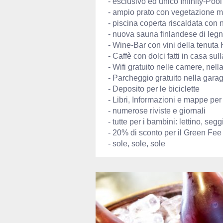
- esclusivo ed unico Infinity-Poo
- ampio prato con vegetazione m
- piscina coperta riscaldata con
- nuova sauna finlandese di leg
- Wine-Bar con vini della tenuta K
- Caffè con dolci fatti in casa su
- Wifi gratuito nelle camere, nella
- Parcheggio gratuito nella garag
- Deposito per le biciclette
- Libri, Informazioni e mappe pe
- numerose riviste e giornali
- tutte per i bambini: lettino, se
- 20% di sconto per il Green Fee
- sole, sole, sole