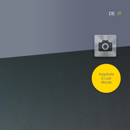
DE
IT
Angebote
& Last
Minute