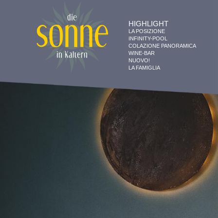
HIGHLIGHT
LA POSIZIONE
INFINITY-POOL
COLAZIONE PANORAMICA
WINE-BAR
NUOVO!
LA FAMIGLIA